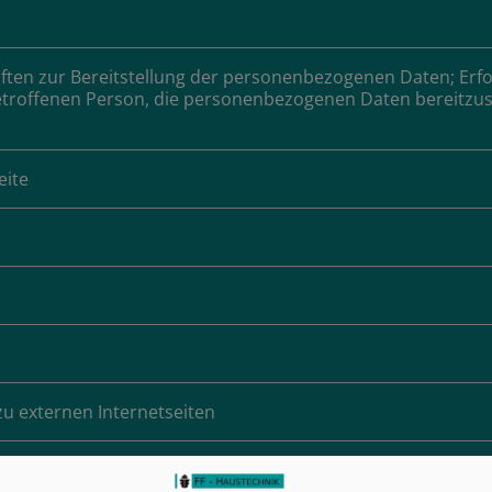
iften zur Bereitstellung der personenbezogenen Daten; Erfo
etroffenen Person, die personenbezogenen Daten bereitzust
eite
 zu externen Internetseiten
en