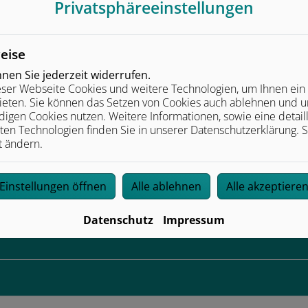
Privatsphäre­einstellungen
eise
beitung, die von dem Verantwortlichen oder einem Dritten v
en Sie jederzeit widerrufen.
ser Webseite Cookies und weitere Technologien, um Ihnen ein
ieten. Sie können das Setzen von Cookies auch ablehnen und un
igen Cookies nutzen. Weitere Informationen, sowie eine detaill
ten Technologien finden Sie in unserer Datenschutzerklärung. S
 und Heizung
t ändern.
Einstellungen öffnen
Alle ablehnen
Alle akzeptiere
Datenschutz
Impressum