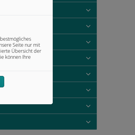
erfolgt werden
 bestmögliches
sere Seite nur mit
ierte Übersicht der
ie können Ihre
n